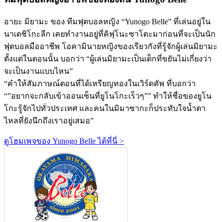
อายะ มิยามะ ของ ทีมฟุตบอลหญิง “Yunogo Belle” ที่เล่นอยู่ใน
นาเดชิโกะลีก เคยทำงานอยู่ที่คิฟุโนะซาโตะมาก่อนที่จะเป็นนัก
ฟุตบอลมืออาชีพ โอคามินายหญิงของเรียวกังที่รู้จักผู้เล่นมิยามะ
ตั้งแต่ในตอนนั้น บอกว่า “ผู้เล่นมิยามะเป็นเด็กที่ขยันไม่เกี่ยงว่า
จะเป็นงานแบบไหน”
“คำให้สัมภาษณ์ตอนที่ได้เหรียญทองในเวิร์ดคัพ ที่บอกว่า
“”อยากจะกลับเข้าออนเซ็นที่ยูโนโกะเร็วๆ”” ทำให้ชื่อของยูโน
โกะรู้จักไปทั่วประเทศ และคนในมิมาซากะก็ประทับใจน้ำตา
ไหลที่ยังนึกถึงเราอยู่เสมอ”
ดูโฮมเพจของ Yunogo Belle ได้ที่นี่ >