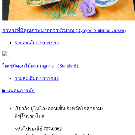
อาหารที่มีคุณภาพมากกว่าปริมาณ (Ryoyori Shitsuno Gozen)
รายละเอียด / การจอง
ไคเซกิดอกไม้ตามฤดูกาล（Standard）
รายละเอียด / การจอง
▶
แพลนการพัก
เรียวกัง ยูโนโกะออนเซ็น จังหวัดโอคายามะ
คิฟุโนะซาโตะ
รหัสไปรษณีย์ 707-0062